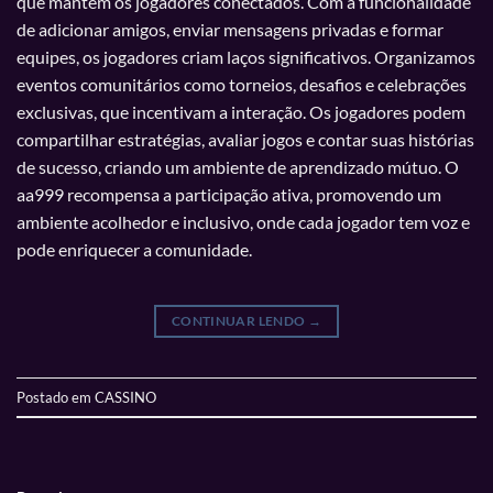
que mantém os jogadores conectados. Com a funcionalidade
de adicionar amigos, enviar mensagens privadas e formar
equipes, os jogadores criam laços significativos. Organizamos
eventos comunitários como torneios, desafios e celebrações
exclusivas, que incentivam a interação. Os jogadores podem
compartilhar estratégias, avaliar jogos e contar suas histórias
de sucesso, criando um ambiente de aprendizado mútuo. O
aa999 recompensa a participação ativa, promovendo um
ambiente acolhedor e inclusivo, onde cada jogador tem voz e
pode enriquecer a comunidade.
CONTINUAR LENDO
→
Postado em
CASSINO