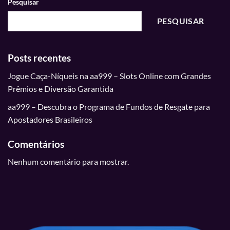
Pesquisar
PESQUISAR
Posts recentes
Jogue Caça-Níqueis na aa999 – Slots Online com Grandes
Prêmios e Diversão Garantida
aa999 – Descubra o Programa de Fundos de Resgate para
Apostadores Brasileiros
Comentários
Nenhum comentário para mostrar.